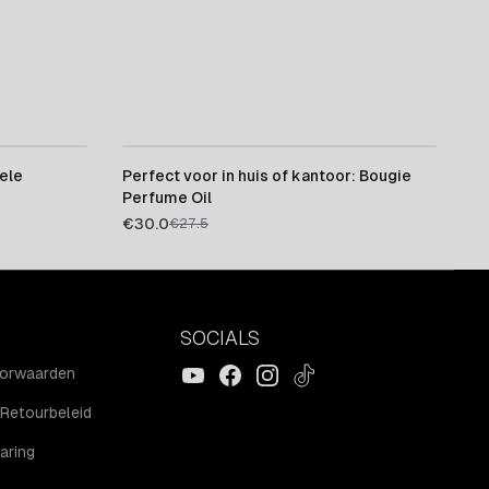
ele
Perfect voor in huis of kantoor: Bougie
Perfume Oil
€
30.0
€
27.5
SOCIALS
YouTube
Facebook
Instagram
TikTok
orwaarden
Retourbeleid
aring