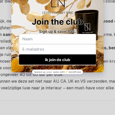
r diepe warmte, serene rust of tijdloze elegantie, deze coll
ijk, met rijke tonen van
oudh wood, bergamot, agarwood 
ijfsterrenretreat.
an
sandalwood, kruidnagel, vanille en patchouli
. Warme, 
olledig kunt ontspannen.
een vleugje verfijning, dankzij
sinaasappel, eucalyptus, be
 je ruimte verrijkt met subtiele luxe.
ceerde collectie die je moeiteloos laat schakelen tussen krac
e voor een unieke geurervaring.
ongeveer 40 tot 50 uur per stuk.
nnen we deze set niet naar AU, CA, UK en VS verzenden, maar
 veelzijdige luxe naar je interieur – een must-have voor elke