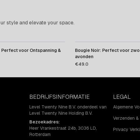
r style and elevate your space.
 Perfect voor Ontspanning &
Bougie Noir: Perfect voor zwo
avonden
€
49.0
BEDRIJFSINFORMATIE
LEGAL
Level Twenty Nine B.V. onderdeel van
Algemene Vo
Level Twenty Nine Holding B.V.
Verzenden & 
Bezoekadres:
Heer Vrankestraat 24b, 3036 LD,
Privacy Verkl
Rotterdam