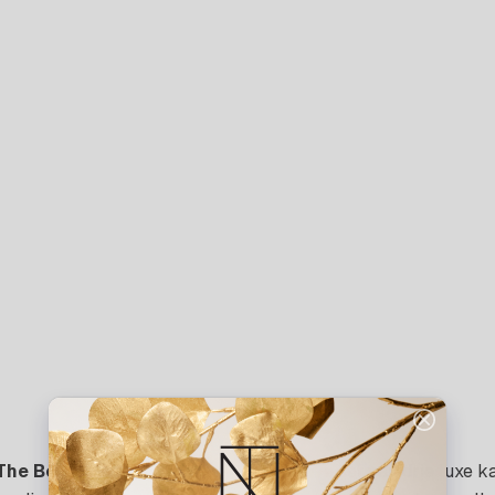
The Bougie Collection
– een exclusieve set van drie luxe k