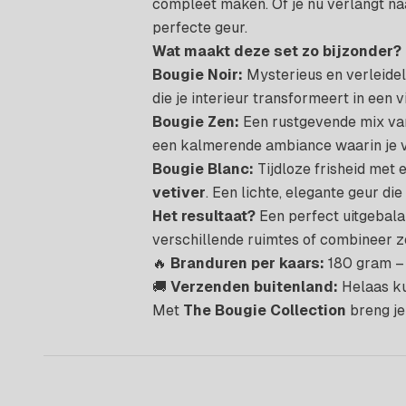
compleet maken. Of je nu verlangt naa
perfecte geur.
Wat maakt deze set zo bijzonder?
Bougie Noir:
Mysterieus en verleidel
die je interieur transformeert in een v
Bougie Zen:
Een rustgevende mix v
een kalmerende ambiance waarin je v
Bougie Blanc:
Tijdloze frisheid met 
vetiver
. Een lichte, elegante geur die
Het resultaat?
Een perfect uitgebalan
verschillende ruimtes of combineer z
🔥
Branduren per kaars:
180 gram – 
🚚
Verzenden buitenland:
Helaas ku
Met
The Bougie Collection
breng je